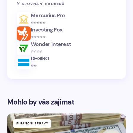
🏅 SROVNÁNÍ BROKERŮ
Mercurius Pro
⭐️⭐️⭐️⭐️⭐️
Investing Fox
⭐️⭐️⭐️⭐️⭐️
Wonder Interest
⭐️⭐️⭐️⭐️
DEGIRO
⭐️⭐️
Mohlo by vás zajímat
FINANČNÍ ZPRÁVY