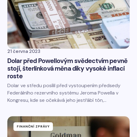
21 června 2023
Dolar před Powellovým svědectvím pevně
stojí, šterlinková měna díky vysoké inflaci
roste
Dolar ve středu posílil před vystoupením předsedy
Federálního rezervního systému Jeroma Powella v
Kongresu, kde se očekává jeho jestřábí tón,…
FINANČNÍ ZPRÁVY