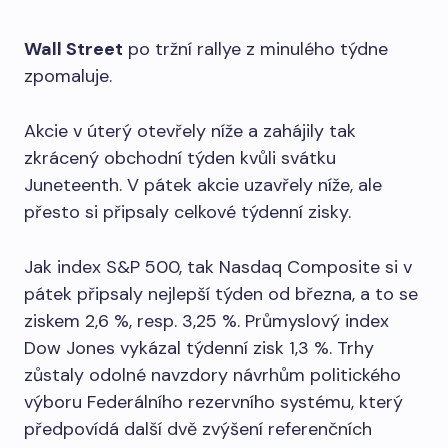
Wall Street
po tržní rallye z minulého týdne
zpomaluje.
Akcie v úterý otevřely níže a zahájily tak
zkrácený obchodní týden kvůli svátku
Juneteenth. V pátek akcie uzavřely níže, ale
přesto si připsaly celkové týdenní zisky.
Jak index S&P 500, tak Nasdaq Composite si v
pátek připsaly nejlepší týden od března, a to se
ziskem 2,6 %, resp. 3,25 %. Průmyslový index
Dow Jones vykázal týdenní zisk 1,3 %. Trhy
zůstaly odolné navzdory návrhům politického
výboru Federálního rezervního systému, který
předpovídá další dvě zvýšení referenčních