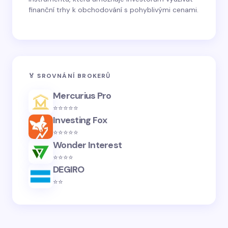
finanční trhy k obchodování s pohyblivými cenami.
🏅 SROVNÁNÍ BROKERŮ
Mercurius Pro
⭐️⭐️⭐️⭐️⭐️
Investing Fox
⭐️⭐️⭐️⭐️⭐️
Wonder Interest
⭐️⭐️⭐️⭐️
DEGIRO
⭐️⭐️