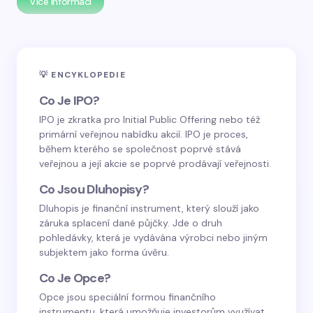
Více informací
💡 ENCYKLOPEDIE
Co Je IPO?
IPO je zkratka pro Initial Public Offering nebo též
primární veřejnou nabídku akcií. IPO je proces,
během kterého se společnost poprvé stává
veřejnou a její akcie se poprvé prodávají veřejnosti.
Co Jsou Dluhopisy?
Dluhopis je finanční instrument, který slouží jako
záruka splacení dané půjčky. Jde o druh
pohledávky, která je vydávána výrobci nebo jiným
subjektem jako forma úvěru.
Co Je Opce?
Opce jsou speciální formou finančního
instrumentu, která umožňuje investorům využívat