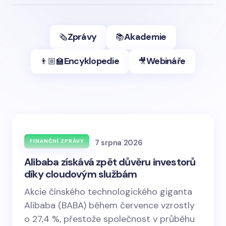
Zprávy
Akademie
🗞️
📚
Encyklopedie
Webináře
👨🏼‍🏫
🎥
7 srpna 2026
FINANČNÍ ZPRÁVY
Alibaba získává zpět důvěru investorů
díky cloudovým službám
Akcie čínského technologického giganta
Alibaba (BABA) během července vzrostly
o 27,4 %, přestože společnost v průběhu