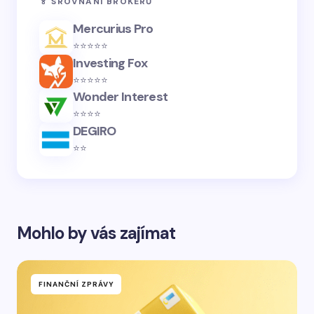
🏅 SROVNÁNÍ BROKERŮ
Mercurius Pro
⭐️⭐️⭐️⭐️⭐️
Investing Fox
⭐️⭐️⭐️⭐️⭐️
Wonder Interest
⭐️⭐️⭐️⭐️
DEGIRO
⭐️⭐️
Mohlo by vás zajímat
FINANČNÍ ZPRÁVY