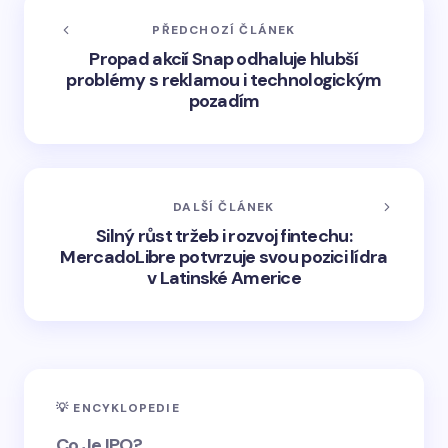
PŘEDCHOZÍ ČLÁNEK
Propad akcií Snap odhaluje hlubší
problémy s reklamou i technologickým
pozadím
DALŠÍ ČLÁNEK
Silný růst tržeb i rozvoj fintechu:
MercadoLibre potvrzuje svou pozici lídra
v Latinské Americe
💡 ENCYKLOPEDIE
Co Je IPO?