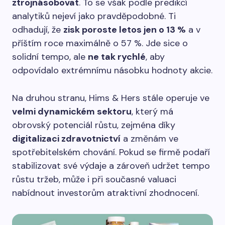
ztrojnásobovat
. To se však podle predikcí
analytiků nejeví jako pravděpodobné. Ti
odhadují, že
zisk poroste letos jen o 13 %
a v
příštím roce maximálně o 57 %. Jde sice o
solidní tempo, ale
ne tak rychlé
, aby
odpovídalo extrémnímu násobku hodnoty akcie.
Na druhou stranu, Hims & Hers stále operuje ve
velmi dynamickém sektoru
, který má
obrovský potenciál růstu, zejména díky
digitalizaci zdravotnictví
a změnám ve
spotřebitelském chování. Pokud se firmě podaří
stabilizovat své výdaje a zároveň udržet tempo
růstu tržeb, může i při současné valuaci
nabídnout investorům atraktivní zhodnocení.